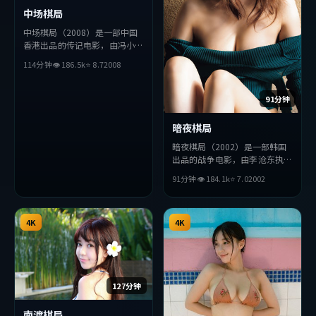
中场棋局
中场棋局（2008）是一部中国
香港出品的传记电影，由冯小刚
执导，刘德华、堺雅人、薛景求
114分钟
👁
186.5
k
⭐
8.7
2008
等主演。影片在叙事与视听上力
求突破，探讨人性与抉择，节奏
张弛有度，适合喜欢该类型的观
91分钟
众完整观看。
暗夜棋局
暗夜棋局（2002）是一部韩国
出品的战争电影，由李沧东执
导，朴海日、金高银、赵丽颖等
91分钟
👁
184.1
k
⭐
7.0
2002
主演。影片在叙事与视听上力求
突破，探讨人性与抉择，节奏张
弛有度，适合喜欢该类型的观众
4K
完整观看。
4K
127分钟
南渡棋局