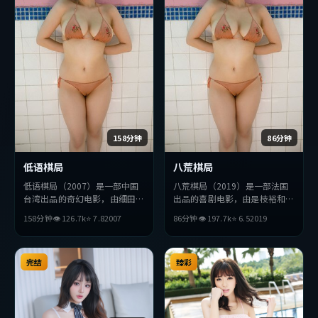
158分钟
86分钟
低语棋局
八荒棋局
低语棋局（2007）是一部中国
八荒棋局（2019）是一部法国
台湾出品的奇幻电影，由细田守
出品的喜剧电影，由是枝裕和执
执导，松田龙平、木村拓哉、巩
导，朱一龙、金高银、河正宇等
158分钟
👁
126.7
k
⭐
7.8
2007
86分钟
👁
197.7
k
⭐
6.5
2019
俐等主演。影片在叙事与视听上
主演。影片在叙事与视听上力求
力求突破，探讨人性与抉择，节
突破，探讨人性与抉择，节奏张
奏张弛有度，适合喜欢该类型的
弛有度，适合喜欢该类型的观众
观众完整观看。
完结
完整观看。
臻彩