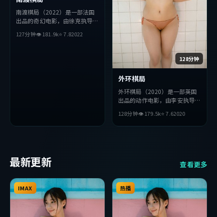
南渡棋局（2022）是一部法国
出品的奇幻电影，由徐克执导，
汤姆·哈迪、张曼玉、河正宇
127分钟
👁
181.9
k
⭐
7.8
2022
等主演。影片在叙事与视听上力
求突破，探讨人性与抉择，节奏
张弛有度，适合喜欢该类型的观
128分钟
众完整观看。
外环棋局
外环棋局（2020）是一部英国
出品的动作电影，由李安执导，
小栗旬、梁朝伟、黄渤等主演。
128分钟
👁
179.5
k
⭐
7.6
2020
影片在叙事与视听上力求突破，
探讨人性与抉择，节奏张弛有
度，适合喜欢该类型的观众完整
观看。
最新更新
查看更多
IMAX
热播