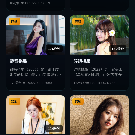
86分钟
👁
197.7
k
⭐
6.5
2019
主演。影片在叙事与视听上力求
突破，探讨人性与抉择，节奏张
弛有度，适合喜欢该类型的观众
完整观看。
院线
完结
176分钟
142分钟
静音棋局
碎镜棋局
静音棋局（2000）是一部印度
碎镜棋局（2022）是一部英国
出品的科幻电影，由新海诚执
出品的喜剧电影，由张艺谋执
导，基里安·墨菲、长泽雅
导，木村拓哉、吴京、章子怡等
176分钟
👁
190.5
k
⭐
8.8
2000
142分钟
👁
189.6
k
⭐
6.4
2022
美、赞达亚等主演。影片在叙事
主演。影片在叙事与视听上力求
与视听上力求突破，探讨人性与
突破，探讨人性与抉择，节奏张
抉择，节奏张弛有度，适合喜欢
弛有度，适合喜欢该类型的观众
该类型的观众完整观看。
臻彩
完整观看。
韩剧
114分钟