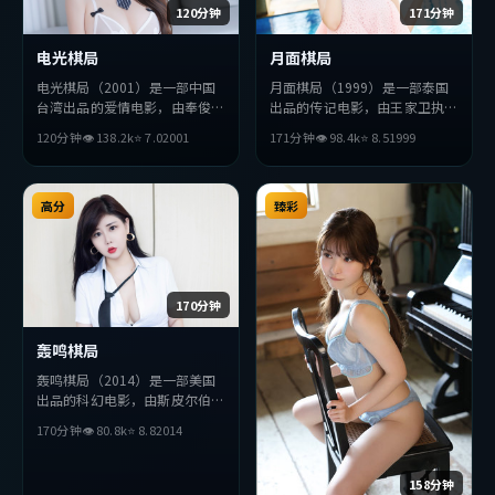
120分钟
171分钟
电光棋局
月面棋局
电光棋局（2001）是一部中国
月面棋局（1999）是一部泰国
台湾出品的爱情电影，由奉俊昊
出品的传记电影，由王家卫执
执导，易烊千玺、提莫西·查
导，黄渤、汤姆·哈迪、提莫
120分钟
👁
138.2
k
⭐
7.0
2001
171分钟
👁
98.4
k
⭐
8.5
1999
拉梅、秦昊等主演。影片在叙事
西·查拉梅等主演。影片在叙
与视听上力求突破，探讨人性与
事与视听上力求突破，探讨人性
抉择，节奏张弛有度，适合喜欢
与抉择，节奏张弛有度，适合喜
该类型的观众完整观看。
高分
欢该类型的观众完整观看。
臻彩
170分钟
轰鸣棋局
轰鸣棋局（2014）是一部美国
出品的科幻电影，由斯皮尔伯格
执导，安藤樱、木村拓哉、孙艺
170分钟
👁
80.8
k
⭐
8.8
2014
珍等主演。影片在叙事与视听上
力求突破，探讨人性与抉择，节
奏张弛有度，适合喜欢该类型的
158分钟