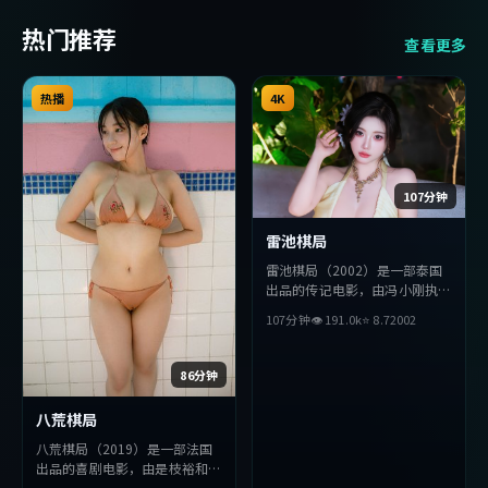
热门推荐
查看更多
热播
4K
107分钟
雷池棋局
雷池棋局（2002）是一部泰国
出品的传记电影，由冯小刚执
导，黄渤、周冬雨、松田龙平等
107分钟
👁
191.0
k
⭐
8.7
2002
主演。影片在叙事与视听上力求
突破，探讨人性与抉择，节奏张
弛有度，适合喜欢该类型的观众
86分钟
完整观看。
八荒棋局
八荒棋局（2019）是一部法国
出品的喜剧电影，由是枝裕和执
导，朱一龙、金高银、河正宇等