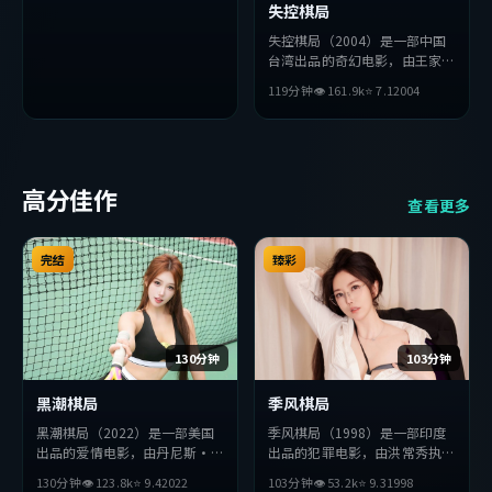
失控棋局
失控棋局（2004）是一部中国
台湾出品的奇幻电影，由王家卫
执导，长泽雅美、梁朝伟、役所
119分钟
👁
161.9
k
⭐
7.1
2004
广司等主演。影片在叙事与视听
上力求突破，探讨人性与抉择，
节奏张弛有度，适合喜欢该类型
的观众完整观看。
高分佳作
查看更多
完结
臻彩
130分钟
103分钟
黑潮棋局
季风棋局
黑潮棋局（2022）是一部美国
季风棋局（1998）是一部印度
出品的爱情电影，由丹尼斯·
出品的犯罪电影，由洪常秀执
维伦纽瓦执导，周迅、全度妍、
导，堺雅人、基里安·墨菲、
130分钟
👁
123.8
k
⭐
9.4
2022
103分钟
👁
53.2
k
⭐
9.3
1998
杨紫等主演。影片在叙事与视听
梁朝伟等主演。影片在叙事与视