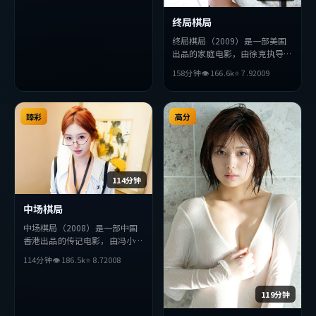
观众完整观看。
终局棋局
终局棋局（2009）是一部美国
出品的家庭电影，由徐克执导，
张曼玉、苍井优、梁朝伟等主
158分钟
👁
166.6
k
⭐
7.9
2009
演。影片在叙事与视听上力求突
破，探讨人性与抉择，节奏张弛
有度，适合喜欢该类型的观众完
臻彩
整观看。
高分
114分钟
中场棋局
中场棋局（2008）是一部中国
香港出品的传记电影，由冯小刚
执导，刘德华、堺雅人、薛景求
114分钟
👁
186.5
k
⭐
8.7
2008
等主演。影片在叙事与视听上力
求突破，探讨人性与抉择，节奏
张弛有度，适合喜欢该类型的观
119分钟
众完整观看。