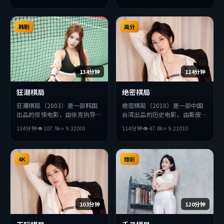
上力求突破，探讨人性与抉择，
听上力求突破，探讨人性与抉
节奏张弛有度，适合喜欢该类型
择，节奏张弛有度，适合喜欢该
的观众完整观看。
韩剧
类型的观众完整观看。
高分
134分钟
114分钟
狂潮棋局
绝密棋局
狂潮棋局（2003）是一部韩国
绝密棋局（2010）是一部中国
出品的惊悚电影，由徐克执导，
台湾出品的历史电影，由斯皮尔
杨紫、周迅、雷佳音等主演。影
伯格执导，易烊千玺、周冬雨、
134分钟
👁
107.9
k
⭐
9.3
2003
114分钟
👁
47.8
k
⭐
9.2
2010
片在叙事与视听上力求突破，探
河正宇等主演。影片在叙事与视
讨人性与抉择，节奏张弛有度，
听上力求突破，探讨人性与抉
适合喜欢该类型的观众完整观
择，节奏张弛有度，适合喜欢该
看。
4K
类型的观众完整观看。
臻彩
103分钟
120分钟