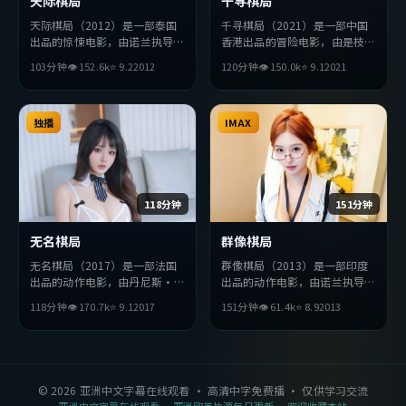
天际棋局
千寻棋局
天际棋局（2012）是一部泰国
千寻棋局（2021）是一部中国
出品的惊悚电影，由诺兰执导，
香港出品的冒险电影，由是枝裕
周润发、杨紫琼、秦昊等主演。
和执导，妻夫木聪、易烊千玺、
103分钟
👁
152.6
k
⭐
9.2
2012
120分钟
👁
150.0
k
⭐
9.1
2021
影片在叙事与视听上力求突破，
吴京等主演。影片在叙事与视听
探讨人性与抉择，节奏张弛有
上力求突破，探讨人性与抉择，
度，适合喜欢该类型的观众完整
节奏张弛有度，适合喜欢该类型
观看。
独播
的观众完整观看。
IMAX
118分钟
151分钟
无名棋局
群像棋局
无名棋局（2017）是一部法国
群像棋局（2013）是一部印度
出品的动作电影，由丹尼斯·
出品的动作电影，由诺兰执导，
维伦纽瓦执导，绫濑遥、周润
提莫西·查拉梅、宋康昊、秦
118分钟
👁
170.7
k
⭐
9.1
2017
151分钟
👁
61.4
k
⭐
8.9
2013
发、周迅等主演。影片在叙事与
昊等主演。影片在叙事与视听上
视听上力求突破，探讨人性与抉
力求突破，探讨人性与抉择，节
择，节奏张弛有度，适合喜欢该
奏张弛有度，适合喜欢该类型的
类型的观众完整观看。
观众完整观看。
©
2026
亚洲中文字幕在线观看
· 高清中字免费播 · 仅供学习交流